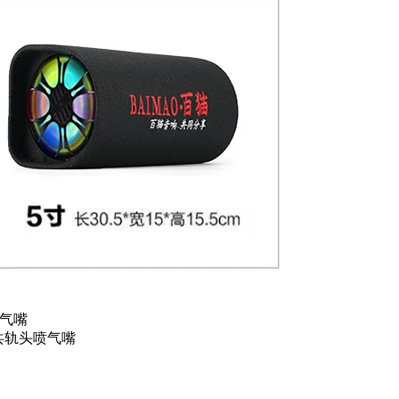
喷气嘴
共轨头喷气嘴