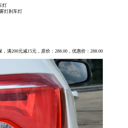
车灯
防雾灯刹车灯
00元减15元，原价：288.00，优惠价：288.00