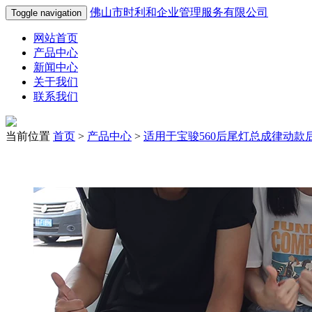
佛山市时利和企业管理服务有限公司
Toggle navigation
网站首页
产品中心
新闻中心
关于我们
联系我们
当前位置
首页
>
产品中心
>
适用于宝骏560后尾灯总成律动款后组