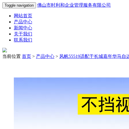
佛山市时利和企业管理服务有限公司
Toggle navigation
网站首页
产品中心
新闻中心
关于我们
联系我们
当前位置
首页
>
产品中心
>
风帆55519适配于长城嘉年华马自