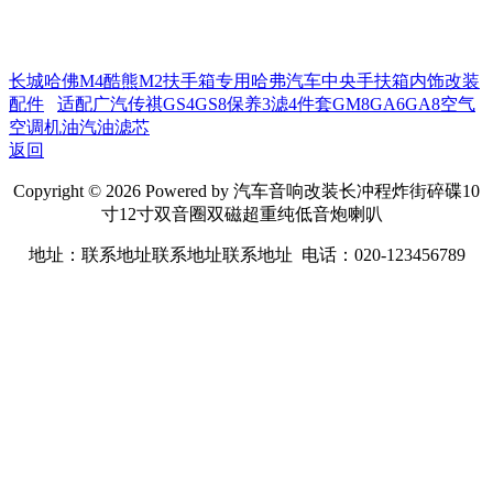
长城哈佛M4酷熊M2扶手箱专用哈弗汽车中央手扶箱内饰改装
配件
适配广汽传祺GS4GS8保养3滤4件套GM8GA6GA8空气
空调机油汽油滤芯
返回
Copyright © 2026 Powered by 汽车音响改装长冲程炸街碎碟10
寸12寸双音圈双磁超重纯低音炮喇叭
地址：联系地址联系地址联系地址 电话：020-123456789