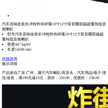
汽车音响改装长冲程炸街碎碟10寸12寸双音圈双磁超重纯低音
炮喇叭
型号
汽车音响改装长冲程炸街碎碟10寸12寸双音圈双磁超
重纯低音炮喇叭
密度
447 kg/m³
长度
14246 mm
在线咨询
展示详情
产品来自广东 广州，属于汽车喇叭/高音头，汽车用品/电子/清
洗/改装，满199元减10元，原价：320.00，优惠价：238.00