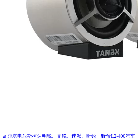
瓦尔塔电瓶斯柯达明锐、晶锐、速派、昕锐、野帝L2-400汽车