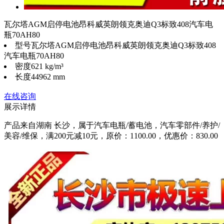
瓦尔塔AGM启停电池昂科威英朗领克奥迪Q3标致408汽车电
瓶70AH80
型号
瓦尔塔AGM启停电池昂科威英朗领克奥迪Q3标致408
汽车电瓶70AH80
密度
621 kg/m³
长度
44962 mm
在线咨询
展示详情
产品来自湖南 长沙，属于汽车电瓶/蓄电池，汽车零部件/养护/
美容/维保，满200元减10元，原价：1100.00，优惠价：830.00